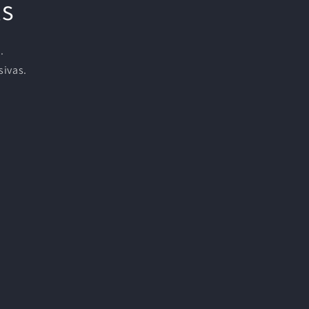
ls
.
sivas.