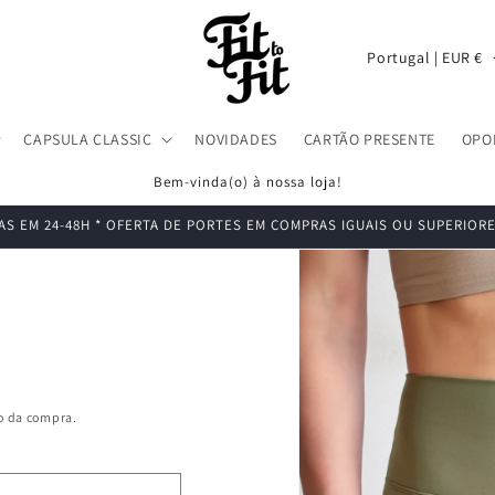
P
Portugal | EUR €
a
í
CAPSULA CLASSIC
NOVIDADES
CARTÃO PRESENTE
OPO
s
/
Bem-vinda(o) à nossa loja!
r
S EM 24-48H * OFERTA DE PORTES EM COMPRAS IGUAIS OU SUPERIORE
Saltar para
e
a
informação
g
do produto
a
i
ã
o
ão da compra.