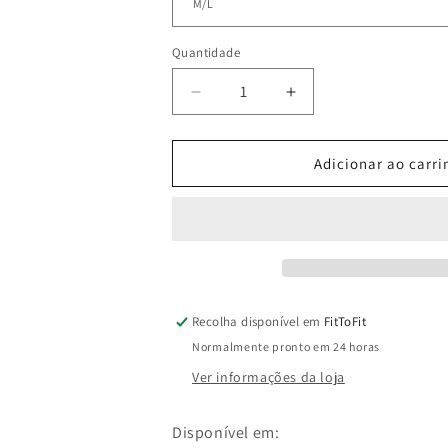
Quantidade
Diminuir
Aumentar
a
a
quantidade
quantidade
de
de
Adicionar ao carri
Short
Short
Kora
Kora
Oliva
Oliva
Recolha disponível em
FitToFit
Normalmente pronto em 24 horas
Ver informações da loja
Disponível em: