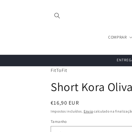
Saltar
para o
conteúdo
COMPRAR
ENTREGA
FitToFit
Short Kora Oliv
Preço
€16,90 EUR
normal
Impostos incluídos.
Envio
calculado na finalizaç
Tamanho